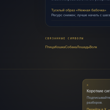
Тусклый образ «Нежная бабочка»
Ресурс снижен; лучше начать с шага
СВЯЗАННЫЕ СИМВОЛЫ
Птица
Кошка
Собака
Лошадь
Волк
X
Короткие си
Подписывайтес
разборов.
Перейти в X