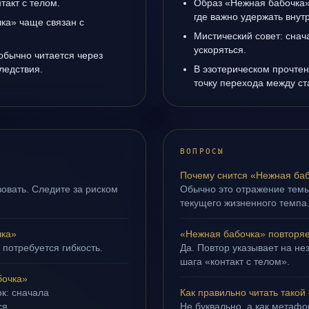
такт с телом.
Образ «Нежная бабочка»
где важно удержать внут
ка» чаще связан с
Мистический совет: снач
ускоряться.
обычно читается через
ледствия.
В эзотерическом прочте
точку перехода между с
ВОПРОСЫ
Почему снится «Нежная ба
овать. Следите за риском
Обычно это отражение тем
текущего жизненного темпа
чка»
«Нежная бабочка» повторяе
 потребуется гибкость.
Да. Повтор указывает на не
шага «контакт с телом».
бочка»
ок: сначала
Как правильно читать такой
ся.
Не буквально, а как метафор