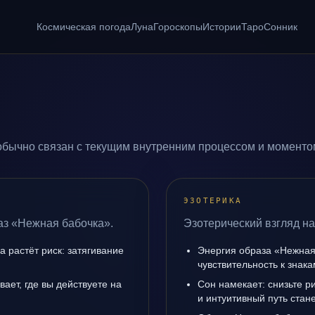
Космическая погода
Луна
Гороскопы
Истории
Таро
Сонник
бычно связан с текущим внутренним процессом и моментом
ЭЗОТЕРИКА
аз «Нежная бабочка».
Эзотерический взгляд н
а растёт риск: затягивание
Энергия образа «Нежная
чувствительность к знак
ает, где вы действуете на
Сон намекает: снизьте р
и интуитивный путь стане