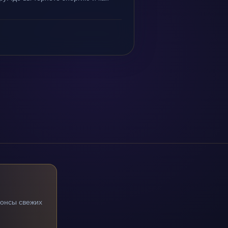
нонсы свежих