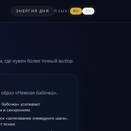
ЭНЕРГИЯ ДНЯ
ЯЗЫК
RU
EN
, где нужен более точный выбор.
а образ «Нежная бабочка».
 бабочка» усиливает
ам и синхрониям.
иск «затягивание очевидного шага»,
т яснее.