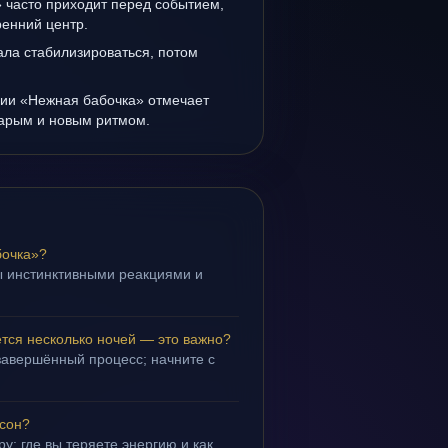
 часто приходит перед событием,
ренний центр.
ала стабилизироваться, потом
нии «Нежная бабочка» отмечает
тарым и новым ритмом.
бочка»?
ы инстинктивными реакциями и
.
тся несколько ночей — это важно?
завершённый процесс; начните с
 сон?
у: где вы теряете энергию и как