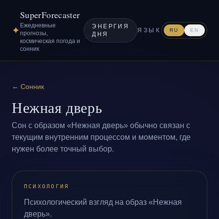
SuperForecaster
Ежедневные
ЭНЕРГИЯ
✦
ЯЗЫК
RU
EN
прогнозы,
ДНЯ
космическая погода и
сонник
←
Сонник
Нежная дверь
Сон с образом «Нежная дверь» обычно связан с
текущим внутренним процессом и моментом, где
нужен более точный выбор.
ПСИХОЛОГИЯ
Психологический взгляд на образ «Нежная
дверь».