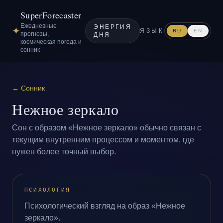
SuperForecaster
Ежедневные
ЭНЕРГИЯ
✦
ЯЗЫК
RU
EN
прогнозы,
ДНЯ
космическая погода и
сонник
←
Сонник
Нежное зеркало
Сон с образом «Нежное зеркало» обычно связан с
текущим внутренним процессом и моментом, где
нужен более точный выбор.
ПСИХОЛОГИЯ
Психологический взгляд на образ «Нежное
зеркало».