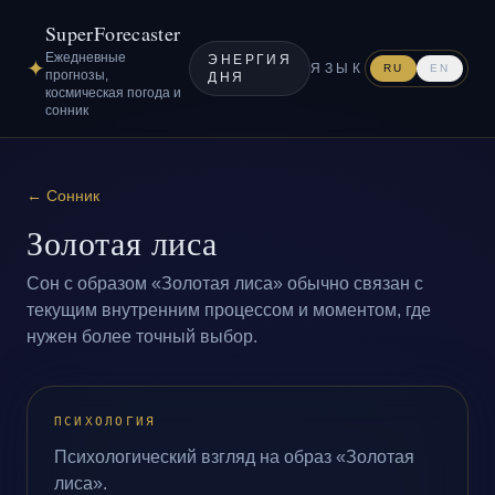
SuperForecaster
Ежедневные
ЭНЕРГИЯ
✦
ЯЗЫК
RU
EN
прогнозы,
ДНЯ
космическая погода и
сонник
←
Сонник
Золотая лиса
Сон с образом «Золотая лиса» обычно связан с
текущим внутренним процессом и моментом, где
нужен более точный выбор.
ПСИХОЛОГИЯ
Психологический взгляд на образ «Золотая
лиса».