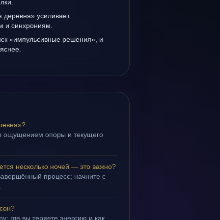
лки.
я деревня» усиливает
ам и синхрониям.
иск «импульсивные решения», и
 яснее.
ревня»?
ы ощущением опоры и текущего
ется несколько ночей — это важно?
завершённый процесс; начните с
.
 сон?
у: где вы теряете энергию и как