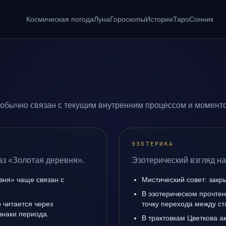
Космическая погода
Луна
Гороскопы
Истории
Таро
Сонник
обычно связан с текущим внутренним процессом и моменто
ЭЗОТЕРИКА
аз «Золотая деревня».
Эзотерический взгляд на
вня» чаще связан с
Мистический совет: закр
В эзотерическом прочте
 читается через
точку перехода между с
знаки периода.
В трактовкам Цветкова а