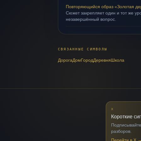
Повторяющийся образ «Золотая де
Сюжет закрепляет один и тот же уро
незавершённый вопрос.
СВЯЗАННЫЕ СИМВОЛЫ
Дорога
Дом
Город
Деревня
Школа
X
Короткие си
Подписывайтес
разборов.
Перейти в X