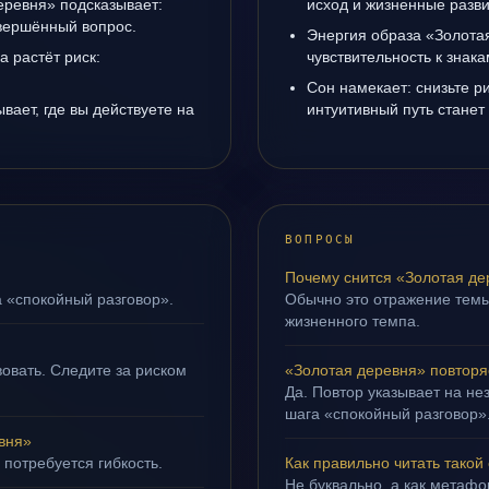
еревня» подсказывает:
исход и жизненные разви
авершённый вопрос.
Энергия образа «Золота
а растёт риск:
чувствительность к знак
Сон намекает: снизьте р
вает, где вы действуете на
интуитивный путь станет
ВОПРОСЫ
Почему снится «Золотая де
а «спокойный разговор».
Обычно это отражение тем
жизненного темпа.
овать. Следите за риском
«Золотая деревня» повторя
Да. Повтор указывает на не
шага «спокойный разговор»
вня»
 потребуется гибкость.
Как правильно читать такой
Не буквально, а как метафор