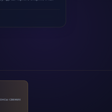
нонсы свежих