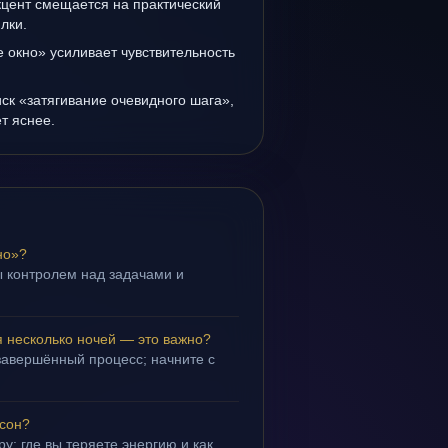
кцент смещается на практический
лки.
 окно» усиливает чувствительность
иск «затягивание очевидного шага»,
т яснее.
но»?
 контролем над задачами и
.
я несколько ночей — это важно?
завершённый процесс; начните с
 сон?
у: где вы теряете энергию и как