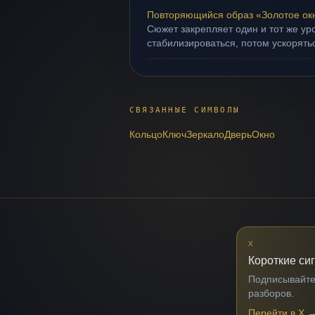
Повторяющийся образ «Золотое ок
Сюжет закрепляет один и тот же ур
стабилизироваться, потом ускорять
СВЯЗАННЫЕ СИМВОЛЫ
Кольцо
Ключ
Зеркало
Дверь
Окно
X
Короткие си
Подписывайтес
разборов.
Перейти в X