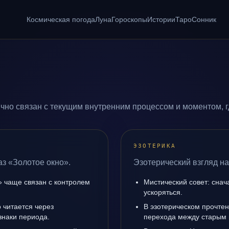
Космическая погода
Луна
Гороскопы
Истории
Таро
Сонник
чно связан с текущим внутренним процессом и моментом, г
ЭЗОТЕРИКА
аз «Золотое окно».
Эзотерический взгляд на
» чаще связан с контролем
Мистический совет: снач
ускоряться.
 читается через
В эзотерическом прочтен
знаки периода.
перехода между старым 