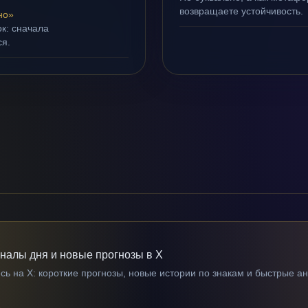
возвращаете устойчивость.
но»
ок: сначала
ся.
гналы дня и новые прогнозы в X
ь на X: короткие прогнозы, новые истории по знакам и быстрые а
→