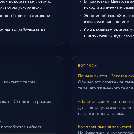
кно» подсказывает: сейчас
В трактовкам Цветкова а
я, потом ускоряться.
исход и жизненные разви
а растёт риск: затягивание
Энергия образа «Золотое
к знакам и синхрониям.
, где вы действуете на
Сон намекает: снизьте р
и интуитивный путь стане
ВОПРОСЫ
Почему снится «Золотое ок
 «контакт с телом».
Обычно это отражение темы
текущего жизненного темпа
овать. Следите за риском
«Золотое окно» повторяетс
Да. Повтор указывает на не
шага «контакт с телом».
»
 потребуется гибкость.
Как правильно читать такой
Не буквально, а как метафор