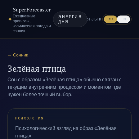
SuperForecaster
Ежедневные
ЭНЕРГИЯ
✦
ЯЗЫК
RU
EN
прогнозы,
ДНЯ
космическая погода и
сонник
←
Сонник
Зелёная птица
Сон с образом «Зелёная птица» обычно связан с
текущим внутренним процессом и моментом, где
нужен более точный выбор.
ПСИХОЛОГИЯ
Психологический взгляд на образ «Зелёная
птица».