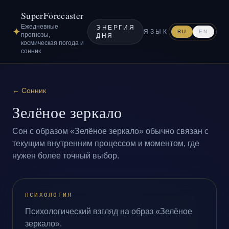
SuperForecaster
Ежедневные
ЭНЕРГИЯ
✦
ЯЗЫК
RU
EN
прогнозы,
ДНЯ
космическая погода и
сонник
←
Сонник
Зелёное зеркало
Сон с образом «Зелёное зеркало» обычно связан с
текущим внутренним процессом и моментом, где
нужен более точный выбор.
ПСИХОЛОГИЯ
Психологический взгляд на образ «Зелёное
зеркало».