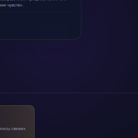
ие чувств».
нонсы свежих