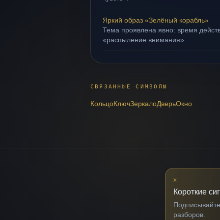
Яркий образ «Зелёный корабль»
Тема проявлена явно: время действ
«распыление внимания».
СВЯЗАННЫЕ СИМВОЛЫ
Кольцо
Ключ
Зеркало
Дверь
Окно
X
Короткие си
Подписывайтес
разборов.