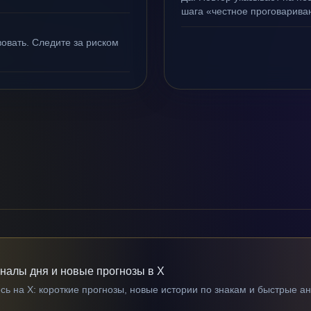
шага «честное проговариван
овать. Следите за риском
гналы дня и новые прогнозы в X
ь на X: короткие прогнозы, новые истории по знакам и быстрые а