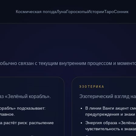
Космическая погода
Луна
Гороскопы
Истории
Таро
Сонник
обычно связан с текущим внутренним процессом и моменто
ЭЗОТЕРИКА
аз «Зелёный корабль».
Эзотерический взгляд на
орабль» подсказывает:
В линии Ванги акцент с
лавное.
предупреждения и знаки
да растёт риск: распыление
Энергия образа «Зелёны
чувствительность к знак