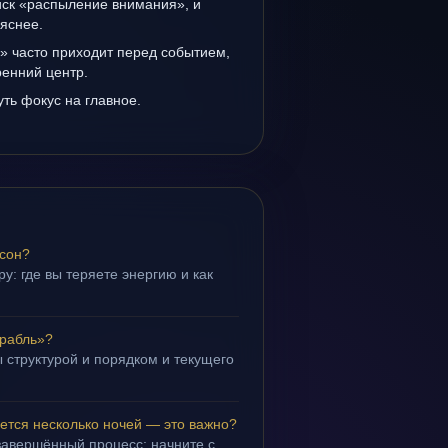
иск «распыление внимания», и
 яснее.
» часто приходит перед событием,
ренний центр.
уть фокус на главное.
 сон?
у: где вы теряете энергию и как
орабль»?
 структурой и порядком и текущего
ется несколько ночей — это важно?
завершённый процесс; начните с