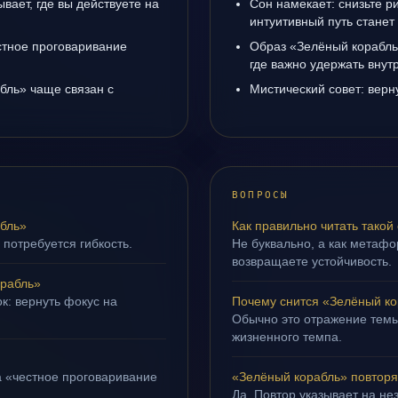
вает, где вы действуете на
Сон намекает: снизьте р
интуитивный путь станет
естное проговаривание
Образ «Зелёный корабль
где важно удержать внут
бль» чаще связан с
Мистический совет: верн
ВОПРОСЫ
бль»
Как правильно читать такой
 потребуется гибкость.
Не буквально, а как метафор
возвращаете устойчивость.
рабль»
к: вернуть фокус на
Почему снится «Зелёный к
Обычно это отражение темы
жизненного темпа.
а «честное проговаривание
«Зелёный корабль» повторя
Да. Повтор указывает на не