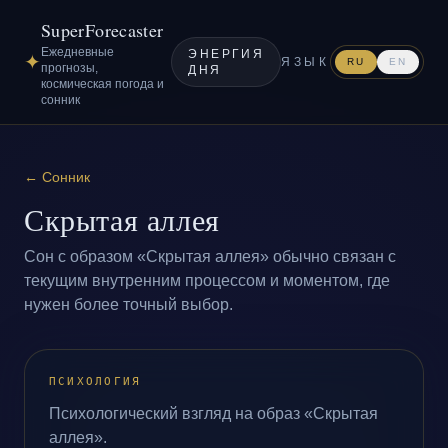
SuperForecaster
Ежедневные
ЭНЕРГИЯ
✦
ЯЗЫК
RU
EN
прогнозы,
ДНЯ
космическая погода и
сонник
←
Сонник
Скрытая аллея
Сон с образом «Скрытая аллея» обычно связан с
текущим внутренним процессом и моментом, где
нужен более точный выбор.
ПСИХОЛОГИЯ
Психологический взгляд на образ «Скрытая
аллея».