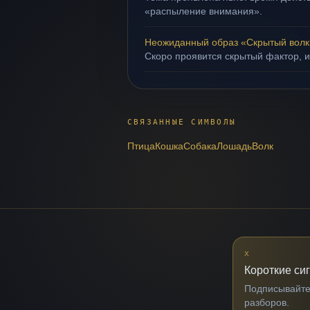
«распыление внимания».
Неожиданный образ «Скрытый волк
Скоро проявится скрытый фактор, и
СВЯЗАННЫЕ СИМВОЛЫ
Птица
Кошка
Собака
Лошадь
Волк
X
Короткие си
Подписывайтес
разборов.