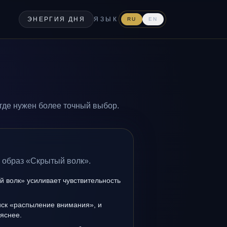
ЭНЕРГИЯ ДНЯ
ЯЗЫК
RU
EN
где нужен более точный выбор.
а образ «Скрытый волк».
 волк» усиливает чувствительность
иск «распыление внимания», и
 яснее.