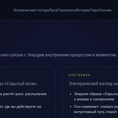
Космическая погода
Луна
Гороскопы
Истории
Таро
Сонник
чно связан с текущим внутренним процессом и моментом, 
ЭЗОТЕРИКА
аз «Скрытый волк».
Эзотерический взгляд н
да растёт риск: распыление
Энергия образа «Скрытый
к знакам и синхрониям.
т, где вы действуете на
Сон намекает: снизьте р
интуитивный путь станет