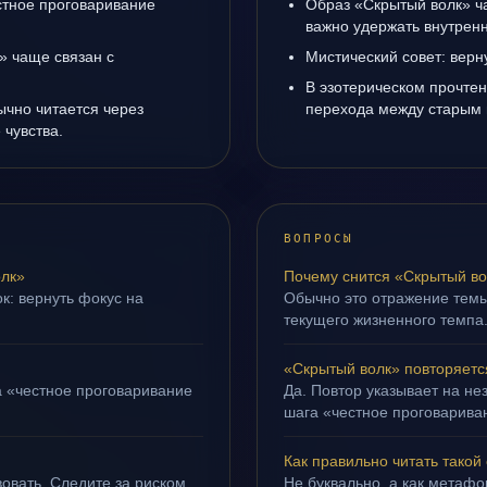
естное проговаривание
Образ «Скрытый волк» ча
важно удержать внутренн
» чаще связан с
Мистический совет: верн
В эзотерическом прочтен
ычно читается через
перехода между старым 
чувства.
ВОПРОСЫ
лк»
Почему снится «Скрытый в
к: вернуть фокус на
Обычно это отражение тем
текущего жизненного темпа
«Скрытый волк» повторяетс
а «честное проговаривание
Да. Повтор указывает на не
шага «честное проговариван
Как правильно читать такой
овать. Следите за риском
Не буквально, а как метафор