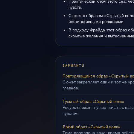
Практический ключ этого сна: ч
чувств.
Сюжет с образом «Скрытый волк
инстинктивными реакциями.
В подходу Фрейда этот образ об
скрытые желания и вытесненные 
ВАРИАНТЫ
Повторяющийся образ «Скрытый во
Сюжет закрепляет один и тот же уро
главное.
Тусклый образ «Скрытый волк»
Ресурс снижен; лучше начать с шаг
чувств».
Яркий образ «Скрытый волк»
Тема проявлена явно: время действ