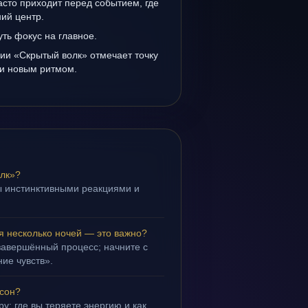
сто приходит перед событием, где
ий центр.
уть фокус на главное.
ии «Скрытый волк» отмечает точку
и новым ритмом.
олк»?
ы инстинктивными реакциями и
.
я несколько ночей — это важно?
завершённый процесс; начните с
ие чувств».
 сон?
у: где вы теряете энергию и как