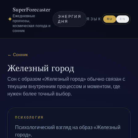
SuperForecaster
Ежедневные
ЭНЕРГИЯ
✦
ЯЗЫК
RU
EN
прогнозы,
ДНЯ
космическая погода и
сонник
←
Сонник
Железный город
Сон с образом «Железный город» обычно связан с
текущим внутренним процессом и моментом, где
нужен более точный выбор.
ПСИХОЛОГИЯ
Психологический взгляд на образ «Железный
город».