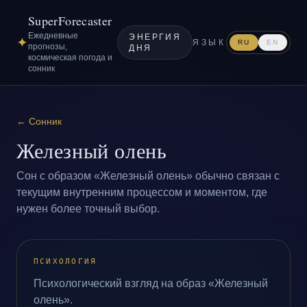
SuperForecaster
Ежедневные
ЭНЕРГИЯ
✦
ЯЗЫК
RU
EN
прогнозы,
ДНЯ
космическая погода и
сонник
←
Сонник
Железный олень
Сон с образом «Железный олень» обычно связан с
текущим внутренним процессом и моментом, где
нужен более точный выбор.
ПСИХОЛОГИЯ
Психологический взгляд на образ «Железный
олень».