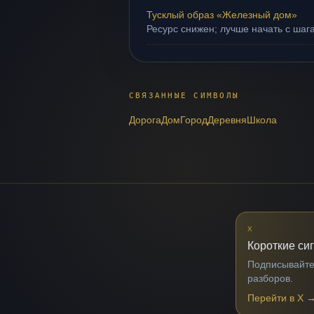
Тусклый образ «Железный дом»
Ресурс снижен; лучше начать с шаг
СВЯЗАННЫЕ СИМВОЛЫ
Дорога
Дом
Город
Деревня
Школа
X
Короткие си
Подписывайтес
разборов.
Перейти в X