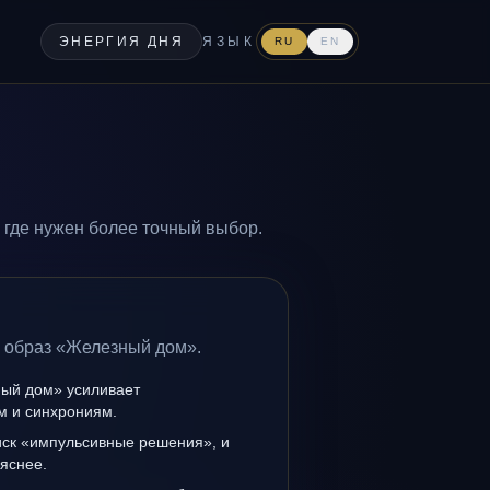
ЭНЕРГИЯ ДНЯ
ЯЗЫК
RU
EN
где нужен более точный выбор.
а образ «Железный дом».
ый дом» усиливает
ам и синхрониям.
иск «импульсивные решения», и
 яснее.