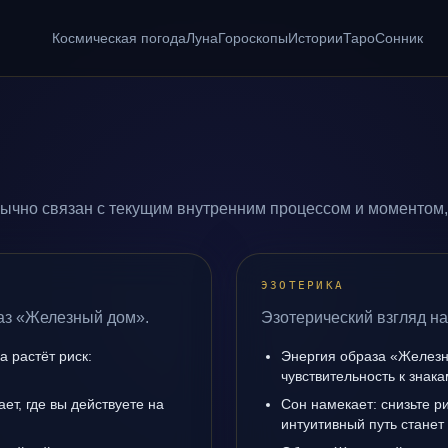
Космическая погода
Луна
Гороскопы
Истории
Таро
Сонник
ычно связан с текущим внутренним процессом и моментом, 
ЭЗОТЕРИКА
раз «Железный дом».
Эзотерический взгляд н
а растёт риск:
Энергия образа «Железн
чувствительность к знак
т, где вы действуете на
Сон намекает: снизьте р
интуитивный путь станет