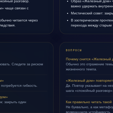
окойный разговор.
Образ «Железный дом» ч
важно удержать внутренн
» чаще связан с
Мистический совет: закр
обычно читается через
В эзотерическом прочте
ледствия.
перехода между старым 
ВОПРОСЫ
Почему снится «Железный 
овать. Следите за риском
Обычно это отражение тем
жизненного темпа.
м»
«Железный дом» повторяетс
 потребуется гибкость.
Да. Повтор указывает на не
шага «спокойный разговор»
дом»
к: закрыть один
Как правильно читать такой
Не буквально, а как метафор
возвращаете устойчивость.