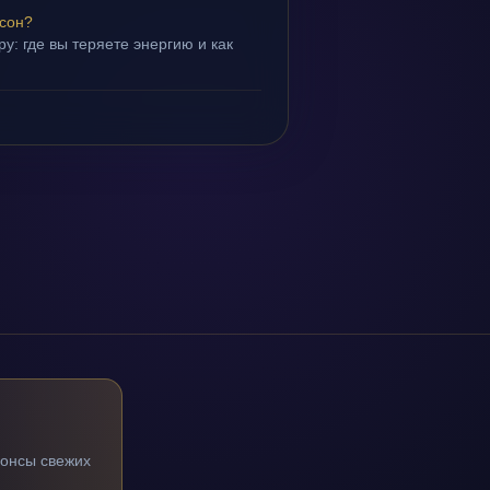
 сон?
у: где вы теряете энергию и как
нонсы свежих