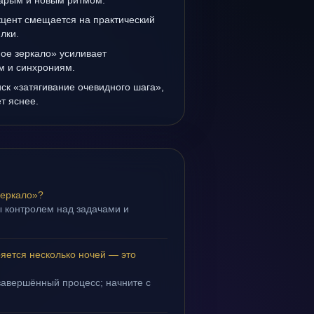
тарым и новым ритмом.
кцент смещается на практический
лки.
ое зеркало» усиливает
ам и синхрониям.
иск «затягивание очевидного шага»,
т яснее.
зеркало»?
 контролем над задачами и
.
яется несколько ночей — это
завершённый процесс; начните с