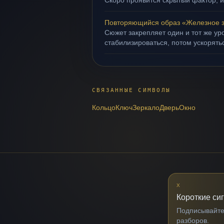
Скоро проявится скрытый фактор, и
Повторяющийся образ «Железное 
Сюжет закрепляет один и тот же ур
стабилизироваться, потом ускорять
СВЯЗАННЫЕ СИМВОЛЫ
Кольцо
Ключ
Зеркало
Дверь
Окно
X
Короткие си
Подписывайтес
разборов.