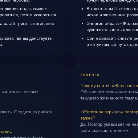
знаки периода.
точку перехода между с
зеркало» подсказывает:
В трактовкам Цветкова а
роваться, потом ускоряться.
исход и жизненные разви
а растёт риск: затягивание
Энергия образа «Железн
чувствительность к знак
ывает, где вы действуете
Сон намекает: снизьте р
о.
и интуитивный путь стане
ВОПРОСЫ
Почему снится «Железное 
 «контакт с телом».
Обычно это отражение темы
текущего жизненного темпа
овать. Следите за риском
«Железное зеркало» повтор
важно?
Да. Повтор указывает на не
шага «контакт с телом».
ркало»