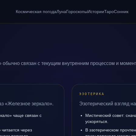
Космическая погода
Луна
Гороскопы
Истории
Таро
Сонник
 обычно связан с текущим внутренним процессом и момент
ЭЗОТЕРИКА
аз «Железное зеркало».
Эзотерический взгляд на
кало» чаще связан с
Мистический совет: снач
ускоряться.
 читается через
В эзотерическом прочте