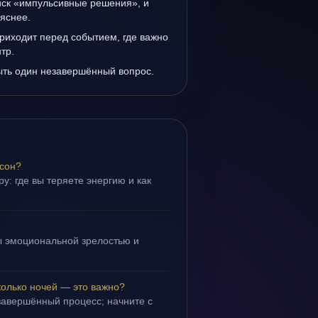
иск «импульсивные решения», и
 яснее.
риходит перед событием, где важно
тр.
ыть один незавершённый вопрос.
 сон?
у: где вы теряете энергию и как
ы эмоциональной зрелостью и
.
колько ночей — это важно?
завершённый процесс; начните с
.