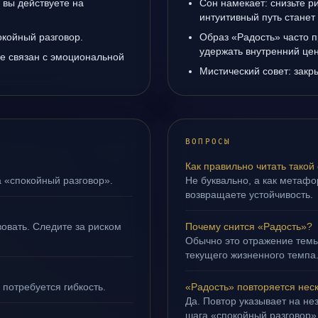
 вы действуете на
Сон намекает: снизьте р
интуитивный путь станет
окойный разговор.
Образ «Радость» часто п
удержать внутренний цен
е связан с эмоциональной
Мистический совет: закр
ВОПРОСЫ
Как правильно читать такой
а «спокойный разговор».
Не буквально, а как метафор
возвращаете устойчивость.
овать. Следите за риском
Почему снится «Радость»?
Обычно это отражение тем
текущего жизненного темпа
 потребуется гибкость.
«Радость» повторяется нес
Да. Повтор указывает на не
шага «спокойный разговор»