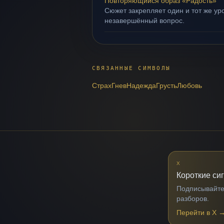
Повторяющийся образ «Радость»
Сюжет закрепляет один и тот же уро
незавершённый вопрос.
СВЯЗАННЫЕ СИМВОЛЫ
Страх
Гнев
Надежда
Грусть
Любовь
X
Короткие си
Подписывайтес
разборов.
Перейти в X