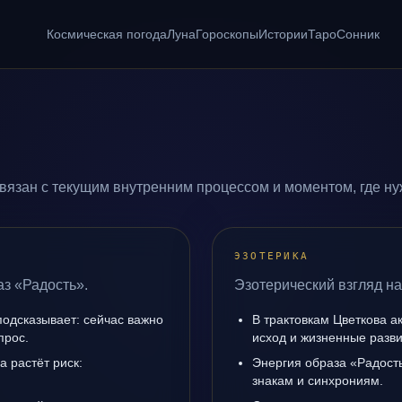
Космическая погода
Луна
Гороскопы
Истории
Таро
Сонник
вязан с текущим внутренним процессом и моментом, где н
ЭЗОТЕРИКА
аз «Радость».
Эзотерический взгляд на
подсказывает: сейчас важно
В трактовкам Цветкова а
прос.
исход и жизненные разви
а растёт риск:
Энергия образа «Радость
знакам и синхрониям.