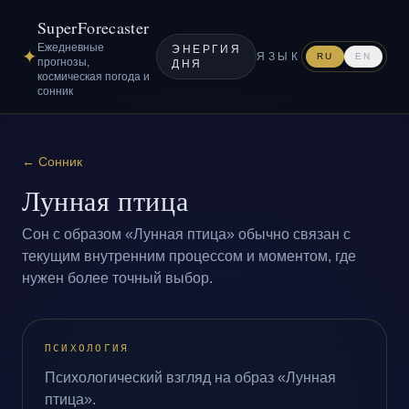
SuperForecaster
Ежедневные
ЭНЕРГИЯ
✦
ЯЗЫК
RU
EN
прогнозы,
ДНЯ
космическая погода и
сонник
←
Сонник
Лунная птица
Сон с образом «Лунная птица» обычно связан с
текущим внутренним процессом и моментом, где
нужен более точный выбор.
ПСИХОЛОГИЯ
Психологический взгляд на образ «Лунная
птица».