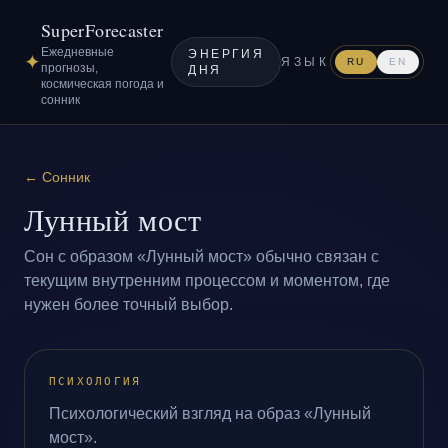
SuperForecaster
Ежедневные
ЭНЕРГИЯ
✦
ЯЗЫК
RU
EN
прогнозы,
ДНЯ
космическая погода и
сонник
←
Сонник
Лунный мост
Сон с образом «Лунный мост» обычно связан с
текущим внутренним процессом и моментом, где
нужен более точный выбор.
ПСИХОЛОГИЯ
Психологический взгляд на образ «Лунный
мост».