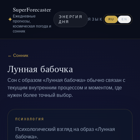
SuperForecaster
Ежедневные
ЭНЕРГИЯ
✦
ЯЗЫК
RU
EN
прогнозы,
ДНЯ
космическая погода и
сонник
←
Сонник
Лунная бабочка
Сон с образом «Лунная бабочка» обычно связан с
текущим внутренним процессом и моментом, где
нужен более точный выбор.
ПСИХОЛОГИЯ
Психологический взгляд на образ «Лунная
бабочка».