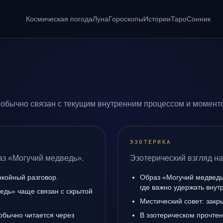
Космическая погода
Луна
Гороскопы
Истории
Таро
Сонник
обычно связан с текущим внутренним процессом и моменто
ЭЗОТЕРИКА
аз «Могучий медведь».
Эзотерический взгляд на
окойный разговор.
Образ «Могучий медведь
где важно удержать внут
едь» чаще связан с скрытой
Мистический совет: закр
обычно читается через
В эзотерическом прочте