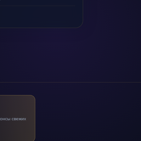
нонсы свежих