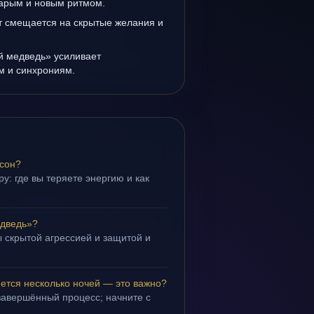
тарым и новым ритмом.
т смещается на скрытые желания и
й медведь» усиливает
ам и синхрониям.
 сон?
у: где вы теряете энергию и как
едведь»?
 скрытой агрессией и защитой и
.
ется несколько ночей — это важно?
завершённый процесс; начните с
.