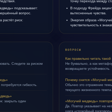
ледствия.
точку перехода между с
едведь» подсказывает:
В подходу Фрейда акцен
авершённый вопрос.
вытесненные чувства.
а растёт риск:
Энергия образа «Могучи
чувствительность к знак
ВОПРОСЫ
Как правильно читать такой
овать. Следите за риском
Не буквально, а как метафор
возвращаете устойчивость.
ведь»
Почему снится «Могучий м
 потребуется гибкость.
Обычно это отражение темы
текущего жизненного темпа
едведь»
к: закрыть один
«Могучий медведь» повторя
Да. Повтор указывает на не
шага «спокойный разговор»