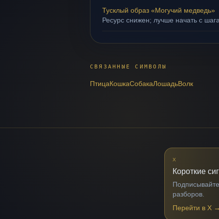
Тусклый образ «Могучий медведь»
Ресурс снижен; лучше начать с шаг
СВЯЗАННЫЕ СИМВОЛЫ
Птица
Кошка
Собака
Лошадь
Волк
X
Короткие си
Подписывайтес
разборов.
Перейти в X