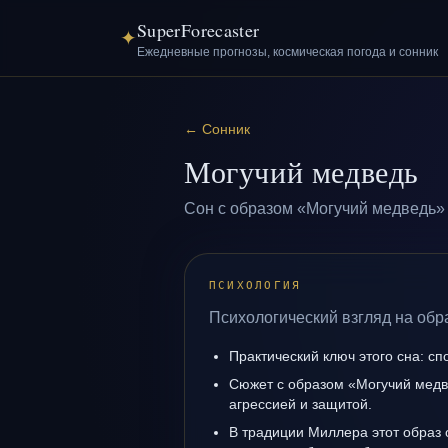
SuperForecaster
✦
Ежедневные прогнозы, космическая погода и сонник
←
Сонник
Могучий медведь
Сон с образом «Могучий медведь» 
ПСИХОЛОГИЯ
Психологический взгляд на обр
Практический ключ этого сна: сп
Сюжет с образом «Могучий медв
агрессией и защитой.
В традиции Миллера этот образ 