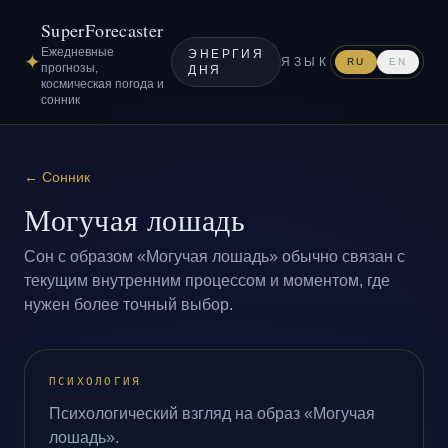
SuperForecaster
Ежедневные
ЭНЕРГИЯ
✦
ЯЗЫК
RU
EN
прогнозы,
ДНЯ
космическая погода и
сонник
←
Сонник
Могучая лошадь
Сон с образом «Могучая лошадь» обычно связан с
текущим внутренним процессом и моментом, где
нужен более точный выбор.
ПСИХОЛОГИЯ
Психологический взгляд на образ «Могучая
лошадь».