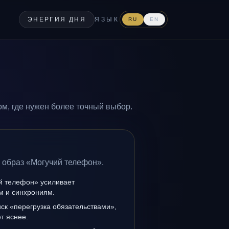
ЭНЕРГИЯ ДНЯ
ЯЗЫК
RU
EN
м, где нужен более точный выбор.
 образ «Могучий телефон».
й телефон» усиливает
ам и синхрониям.
иск «перегрузка обязательствами»,
т яснее.