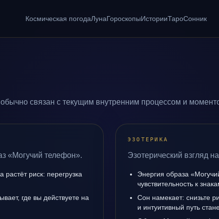
Космическая погода
Луна
Гороскопы
Истории
Таро
Сонник
обычно связан с текущим внутренним процессом и моменто
ЭЗОТЕРИКА
аз «Могучий телефон».
Эзотерический взгляд на
а растёт риск: перегрузка
Энергия образа «Могучи
чувствительность к знак
вает, где вы действуете на
Сон намекает: снизьте р
и интуитивный путь стане