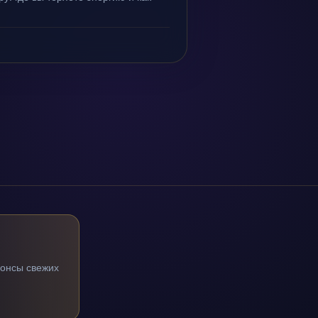
нонсы свежих