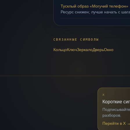
Тусклый образ «Могучий телефон»
Ресурс снижен; лучше начать с шаг
СВЯЗАННЫЕ СИМВОЛЫ
Кольцо
Ключ
Зеркало
Дверь
Окно
X
Короткие си
Подписывайтес
разборов.
Перейти в X