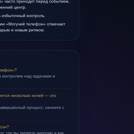
» часто приходит перед событием,
ренний центр.
ь избыточный контроль.
нии «Могучий телефон» отмечает
тарым и новым ритмом.
елефон»?
 контролем над задачами и
.
ется несколько ночей — это
завершённый процесс; начните с
 сон?
у: где вы теряете энергию и как