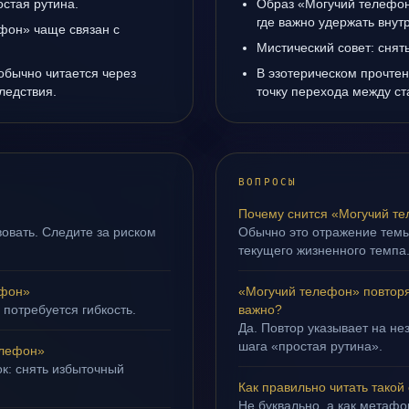
остая рутина.
Образ «Могучий телефон
где важно удержать внут
фон» чаще связан с
Мистический совет: снят
обычно читается через
В эзотерическом прочте
ледствия.
точку перехода между с
ВОПРОСЫ
Почему снится «Могучий т
овать. Следите за риском
Обычно это отражение темы
текущего жизненного темпа
ефон»
«Могучий телефон» повторя
 потребуется гибкость.
важно?
Да. Повтор указывает на не
шага «простая рутина».
елефон»
ок: снять избыточный
Как правильно читать такой
Не буквально, а как метафор