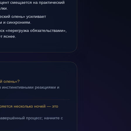
кцент смещается на практический
лки.
еский олень» усиливает
ам и синхрониям.
иск «перегрузка обязательствами»,
т яснее.
й олень»?
ы инстинктивными реакциями и
.
ряется несколько ночей — это
завершённый процесс; начните с