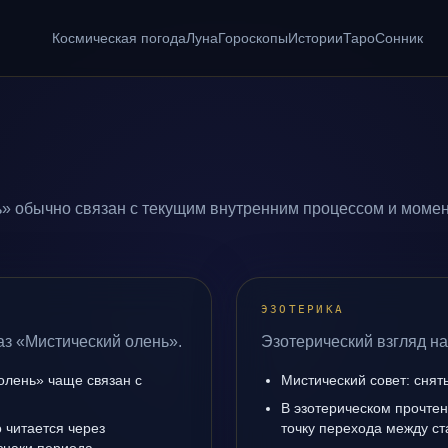
Космическая погода
Луна
Гороскопы
Истории
Таро
Сонник
ь
» обычно связан с текущим внутренним процессом и момен
ЭЗОТЕРИКА
аз «Мистический олень».
Эзотерический взгляд на
олень» чаще связан с
Мистический совет: снят
В эзотерическом прочте
 читается через
точку перехода между с