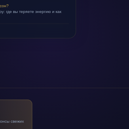
 сон?
у: где вы теряете энергию и как
нонсы свежих