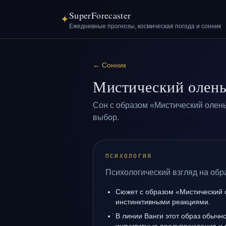
SuperForecaster
✦
Ежедневные прогнозы, космическая погода и сонник
←
Сонник
Мистический олен
Сон с образом «Мистический олень
выбор.
ПСИХОЛОГИЯ
Психологический взгляд на обр
Сюжет с образом «Мистический 
инстинктивными реакциями.
В линии Ванги этот образ обычно