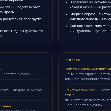
знаки периода.
В трактовкам Цветкова а
ий олень» подсказывает:
исход и жизненные разви
контроль.
Энергия образа «Мистич
а растёт риск: перегрузка
чувствительность к знак
Сон намекает: снизьте р
зывает, где вы действуете
и интуитивный путь стане
о.
ВОПРОСЫ
»
Почему снится «Мистически
а «простая рутина».
Обычно это отражение тем
текущего жизненного темпа
овать. Следите за риском
«Мистический олень» повто
важно?
Да. Повтор указывает на не
шага «простая рутина».
олень»