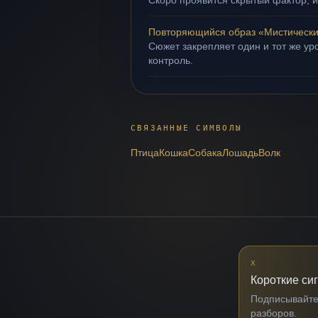
Скоро проявится скрытый фактор, и
Повторяющийся образ «Мистически
Сюжет закрепляет один и тот же ур
контроль.
СВЯЗАННЫЕ СИМВОЛЫ
Птица
Кошка
Собака
Лошадь
Волк
X
Короткие си
Подписывайтес
разборов.