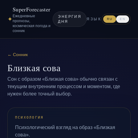
SuperForecaster
Ежедневные
ЭНЕРГИЯ
✦
ЯЗЫК
RU
EN
прогнозы,
ДНЯ
космическая погода и
сонник
←
Сонник
Близкая сова
Сон с образом «Близкая сова» обычно связан с
текущим внутренним процессом и моментом, где
нужен более точный выбор.
ПСИХОЛОГИЯ
Психологический взгляд на образ «Близкая
сова».