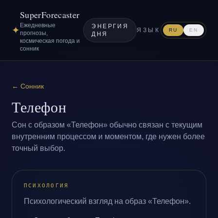
SuperForecaster
Ежедневные
ЭНЕРГИЯ
✦
ЯЗЫК
RU
EN
прогнозы,
ДНЯ
космическая погода и
сонник
←
Сонник
Телефон
Сон с образом «Телефон» обычно связан с текущим
внутренним процессом и моментом, где нужен более
точный выбор.
ПСИХОЛОГИЯ
Психологический взгляд на образ «Телефон».