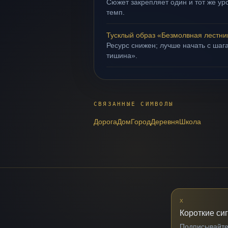
Сюжет закрепляет один и тот же ур
темп.
Тусклый образ «Безмолвная лестни
Ресурс снижен; лучше начать с шага
тишина».
СВЯЗАННЫЕ СИМВОЛЫ
Дорога
Дом
Город
Деревня
Школа
X
Короткие си
Подписывайтес