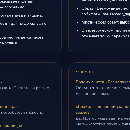
интуитивный путь станет
казывает, где вы
 — осознанно.
Образ «Безмолвная лест
событием, где важно уде
роткая пауза и тишина.
Мистический совет: выбр
естница» чаще связан с
В эзотерическом прочте
отмечает точку переход
обычно читается через
ледствия.
ВОПРОСЫ
а»
Почему снится «Безмолвна
овать. Следите за риском
Обычно это отражение тем
жизненного темпа.
естница»
«Безмолвная лестница» пов
 потребуется гибкость.
важно?
Да. Повтор указывает на не
шага «короткая пауза и тиш
 лестница»