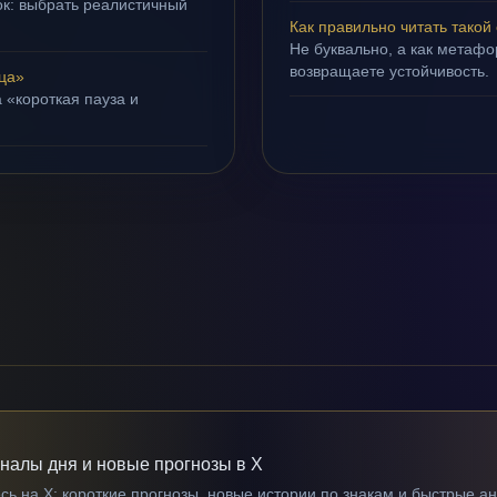
ок: выбрать реалистичный
Как правильно читать такой
Не буквально, а как метафор
возвращаете устойчивость.
ца»
 «короткая пауза и
гналы дня и новые прогнозы в X
ь на X: короткие прогнозы, новые истории по знакам и быстрые а