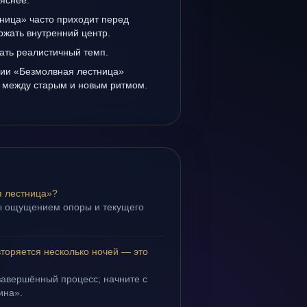
 яснее.
ница» часто приходит перед
ржать внутренний центр.
ать реалистичный темп.
нии «Безмолвная лестница»
а между старым и новым ритмом.
я лестница»?
ы ощущением опоры и текущего
торяется несколько ночей — это
завершённый процесс; начните с
ина».