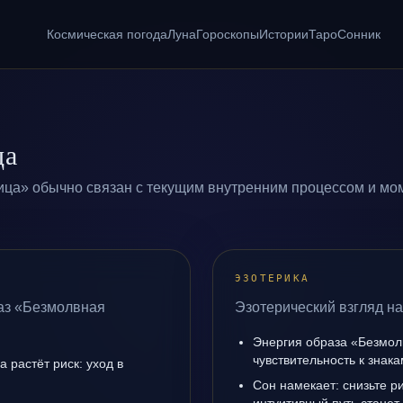
Космическая погода
Луна
Гороскопы
Истории
Таро
Сонник
ца
ица» обычно связан с текущим внутренним процессом и мом
ЭЗОТЕРИКА
раз «Безмолвная
Эзотерический взгляд н
Энергия образа «Безмол
чувствительность к знак
а растёт риск: уход в
Сон намекает: снизьте р