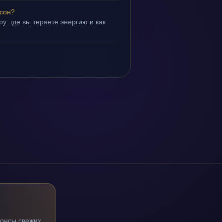
 сон?
у: где вы теряете энергию и как
нонсы свежих