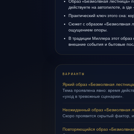
Образ «Безмолвная лестница» по
действуете на автопилоте, а где
Практический ключ этого сна: ко
Сюжет с образом «Безмолвная л
ощущением опоры.
В традиции Миллера этот образ 
внешние события и бытовые пос
ВАРИАНТЫ
Яркий образ «Безмолвная лестниц
Тема проявлена явно: время действ
«уход в тревожные сценарии».
Неожиданный образ «Безмолвная л
Скоро проявится скрытый фактор, и
Повторяющийся образ «Безмолвная