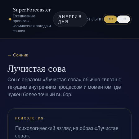
SuperForecaster
Ежедневные
ЭНЕРГИЯ
✦
ЯЗЫК
RU
EN
прогнозы,
ДНЯ
космическая погода и
сонник
←
Сонник
Лучистая сова
Сон с образом «Лучистая сова» обычно связан с
текущим внутренним процессом и моментом, где
нужен более точный выбор.
ПСИХОЛОГИЯ
Психологический взгляд на образ «Лучистая
сова».