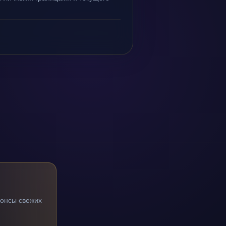
нонсы свежих