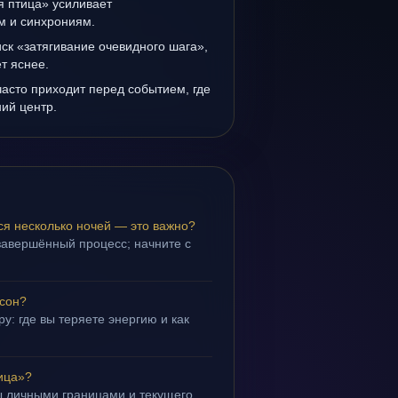
я птица» усиливает
ам и синхрониям.
иск «затягивание очевидного шага»,
т яснее.
асто приходит перед событием, где
ий центр.
ся несколько ночей — это важно?
завершённый процесс; начните с
 сон?
у: где вы теряете энергию и как
ица»?
ы личными границами и текущего