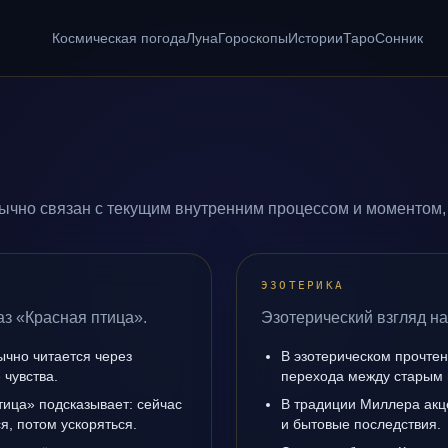
Космическая погода
Луна
Гороскопы
Истории
Таро
Сонник
ычно связан с текущим внутренним процессом и моментом,
ЭЗОТЕРИКА
аз «Красная птица».
Эзотерический взгляд на
ычно читается через
В эзотерическом прочтен
чувства.
перехода между старым 
тица» подсказывает: сейчас
В традиции Миллера акц
я, потом ускоряться.
и бытовые последствия.