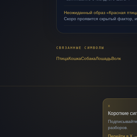
Неожиданный образ «Красная птиц
Скоро проявится скрытый фактор, и
СВЯЗАННЫЕ СИМВОЛЫ
Птица
Кошка
Собака
Лошадь
Волк
X
Короткие си
Подписывайтес
разборов.
Перейти в X