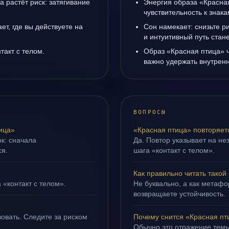
а растёт риск: затягивание
Энергия образа «Красна
чувствительность к знак
т, где вы действуете на
Сон намекает: снизьте р
и интуитивный путь стане
такт с телом.
Образ «Красная птица» ч
важно удержать внутренн
ВОПРОСЫ
ица»
«Красная птица» повторяет
ок: сначала
Да. Повтор указывает на не
ся.
шага «контакт с телом».
Как правильно читать такой
 «контакт с телом».
Не буквально, а как метафор
возвращаете устойчивость.
овать. Следите за риском
Почему снится «Красная пт
Обычно это отражение тем