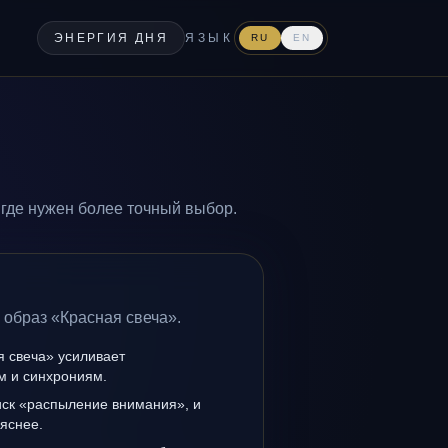
ЭНЕРГИЯ ДНЯ
ЯЗЫК
RU
EN
где нужен более точный выбор.
 образ «Красная свеча».
я свеча» усиливает
ам и синхрониям.
иск «распыление внимания», и
 яснее.