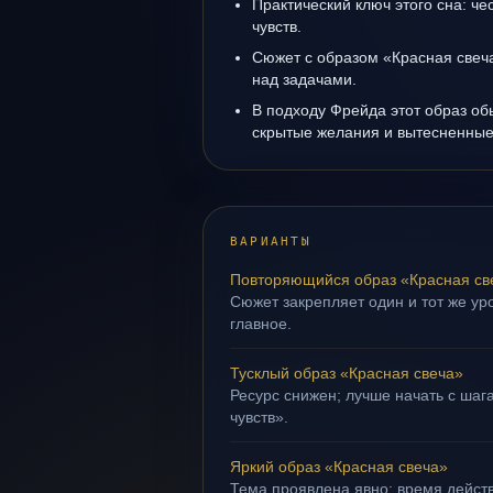
Практический ключ этого сна: ч
чувств.
Сюжет с образом «Красная свеч
над задачами.
В подходу Фрейда этот образ об
скрытые желания и вытесненные 
ВАРИАНТЫ
Повторяющийся образ «Красная св
Сюжет закрепляет один и тот же уро
главное.
Тусклый образ «Красная свеча»
Ресурс снижен; лучше начать с шаг
чувств».
Яркий образ «Красная свеча»
Тема проявлена явно: время действ