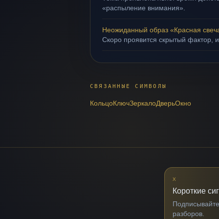
«распыление внимания».
Неожиданный образ «Красная свеч
Скоро проявится скрытый фактор, и
СВЯЗАННЫЕ СИМВОЛЫ
Кольцо
Ключ
Зеркало
Дверь
Окно
X
Короткие си
Подписывайтес
разборов.