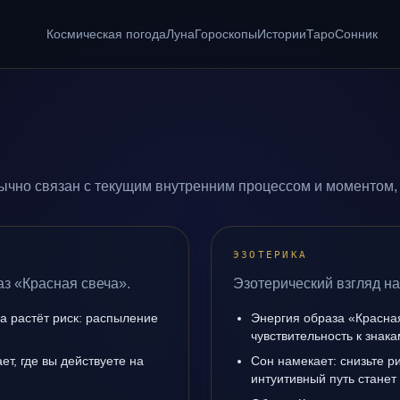
Космическая погода
Луна
Гороскопы
Истории
Таро
Сонник
ычно связан с текущим внутренним процессом и моментом, 
ЭЗОТЕРИКА
аз «Красная свеча».
Эзотерический взгляд на
да растёт риск: распыление
Энергия образа «Красна
чувствительность к знак
т, где вы действуете на
Сон намекает: снизьте р
интуитивный путь станет