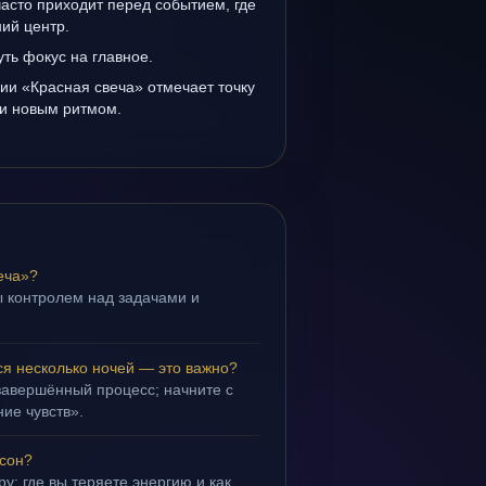
асто приходит перед событием, где
ий центр.
уть фокус на главное.
ии «Красная свеча» отмечает точку
и новым ритмом.
еча»?
 контролем над задачами и
.
ся несколько ночей — это важно?
завершённый процесс; начните с
ие чувств».
 сон?
у: где вы теряете энергию и как