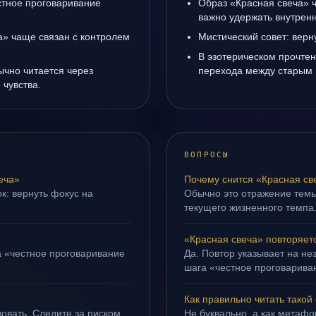
естное проговаривание
Образ «Красная свеча» ч
важно удержать внутренн
а» чаще связан с контролем
Мистический совет: верн
В эзотерическом прочтен
ычно читается через
перехода между старым 
чувства.
ВОПРОСЫ
еча»
Почему снится «Красная св
к: вернуть фокус на
Обычно это отражение темы
текущего жизненного темпа
«Красная свеча» повторяет
а «честное проговаривание
Да. Повтор указывает на не
шага «честное проговариван
Как правильно читать такой
овать. Следите за риском
Не буквально, а как метафор