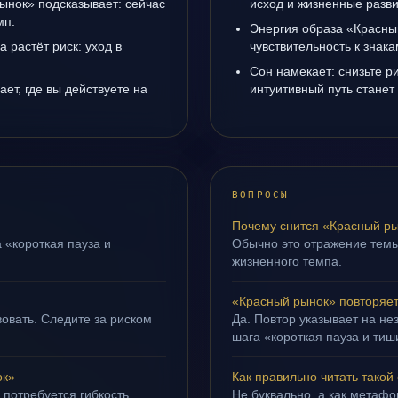
ынок» подсказывает: сейчас
исход и жизненные разви
мп.
Энергия образа «Красны
а растёт риск: уход в
чувствительность к знак
Сон намекает: снизьте р
ет, где вы действуете на
интуитивный путь станет
ВОПРОСЫ
Почему снится «Красный р
 «короткая пауза и
Обычно это отражение тем
жизненного темпа.
«Красный рынок» повторяет
овать. Следите за риском
Да. Повтор указывает на не
шага «короткая пауза и тиш
ок»
Как правильно читать такой
 потребуется гибкость.
Не буквально, а как метафор