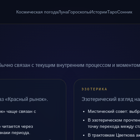
Космическая погода
Луна
Гороскопы
Истории
Таро
Сонник
ычно связан с текущим внутренним процессом и моментом,
ЭЗОТЕРИКА
аз «Красный рынок».
Эзотерический взгляд н
к» чаще связан с
Мистический совет: выбр
В эзотерическом прочте
 читается через
точку перехода между с
знаки периода.
В трактовкам Цветкова а