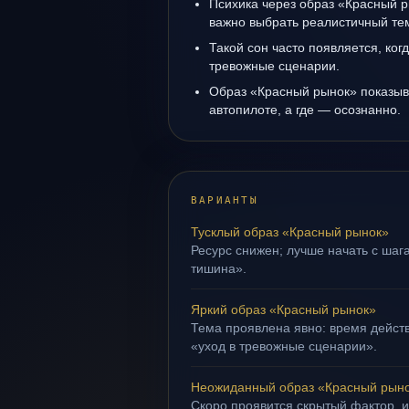
Психика через образ «Красный р
важно выбрать реалистичный те
Такой сон часто появляется, когд
тревожные сценарии.
Образ «Красный рынок» показыва
автопилоте, а где — осознанно.
ВАРИАНТЫ
Тусклый образ «Красный рынок»
Ресурс снижен; лучше начать с шага
тишина».
Яркий образ «Красный рынок»
Тема проявлена явно: время действ
«уход в тревожные сценарии».
Неожиданный образ «Красный рын
Скоро проявится скрытый фактор, и