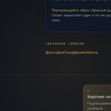
Повторяющийся образ «Красный р
Сюжет закрепляет один и тот же ур
темп.
СВЯЗАННЫЕ СИМВОЛЫ
Дорога
Дом
Город
Деревня
Школа
X
Короткие си
Подписывайтес
разборов.