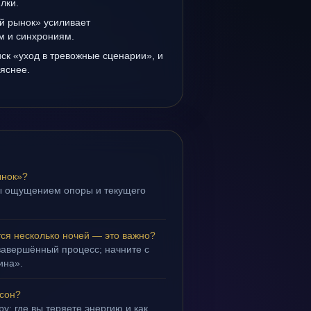
лки.
й рынок» усиливает
ам и синхрониям.
иск «уход в тревожные сценарии», и
 яснее.
ынок»?
ы ощущением опоры и текущего
ся несколько ночей — это важно?
завершённый процесс; начните с
ина».
 сон?
у: где вы теряете энергию и как