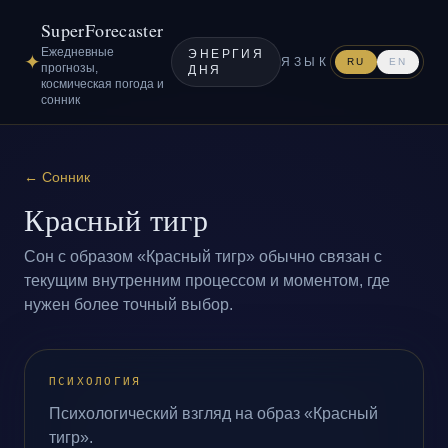
SuperForecaster
Ежедневные
ЭНЕРГИЯ
✦
ЯЗЫК
RU
EN
прогнозы,
ДНЯ
космическая погода и
сонник
←
Сонник
Красный тигр
Сон с образом «Красный тигр» обычно связан с
текущим внутренним процессом и моментом, где
нужен более точный выбор.
ПСИХОЛОГИЯ
Психологический взгляд на образ «Красный
тигр».