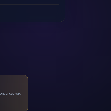
нонсы свежих