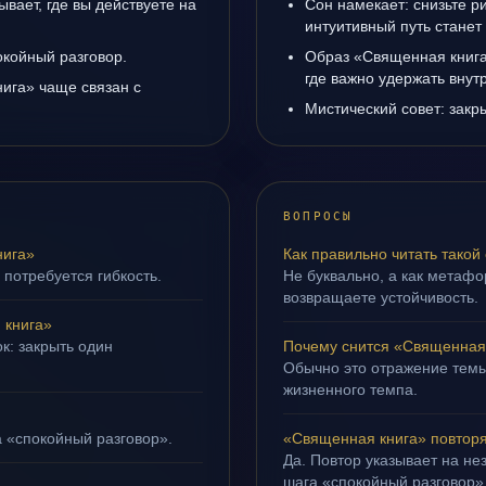
вает, где вы действуете на
Сон намекает: снизьте р
интуитивный путь станет
окойный разговор.
Образ «Священная книга
где важно удержать внут
ига» чаще связан с
Мистический совет: закр
ВОПРОСЫ
нига»
Как правильно читать такой
 потребуется гибкость.
Не буквально, а как метафор
возвращаете устойчивость.
 книга»
к: закрыть один
Почему снится «Священная
Обычно это отражение темы
жизненного темпа.
а «спокойный разговор».
«Священная книга» повторя
Да. Повтор указывает на не
шага «спокойный разговор»