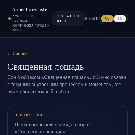
SuperForecaster
Ежедневные
ЭНЕРГИЯ
✦
ЯЗЫК
RU
EN
прогнозы,
ДНЯ
космическая погода и
сонник
←
Сонник
Священная лошадь
Сон с образом «Священная лошадь» обычно связан
с текущим внутренним процессом и моментом, где
нужен более точный выбор.
ПСИХОЛОГИЯ
Психологический взгляд на образ
«Священная лошадь».