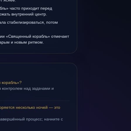
т яснее.
ль» часто приходит перед
ржать внутренний центр.
ала стабилизироваться, потом
нии «Священный корабль» отмечает
тарым и новым ритмом.
 корабль»?
 контролем над задачами и
.
ряется несколько ночей — это
завершённый процесс; начните с