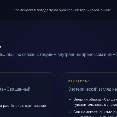
Космическая погода
Луна
Гороскопы
Истории
Таро
Сонник
ь
ь» обычно связан с текущим внутренним процессом и моме
ЭЗОТЕРИКА
раз «Священный
Эзотерический взгляд н
Энергия образа «Священ
чувствительность к знак
а растёт риск: затягивание
Сон намекает: снизьте р