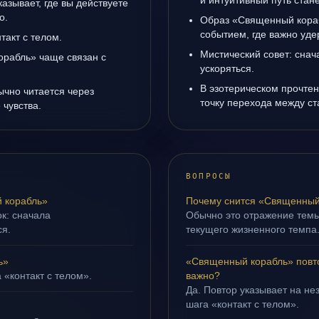
и интуитивный путь стане
зывает, где вы действуете
о.
Образ «Священный кораб
событием, где важно уде
такт с телом.
Мистический совет: снач
рабль» чаще связан с
ускоряться.
В эзотерическом прочте
ычно читается через
точку перехода между с
чувства.
ВОПРОСЫ
 корабль»
Почему снится «Священный
ок: сначала
Обычно это отражение темы
ся.
текущего жизненного темпа
ь»
«Священный корабль» повто
 «контакт с телом».
важно?
Да. Повтор указывает на не
шага «контакт с телом».