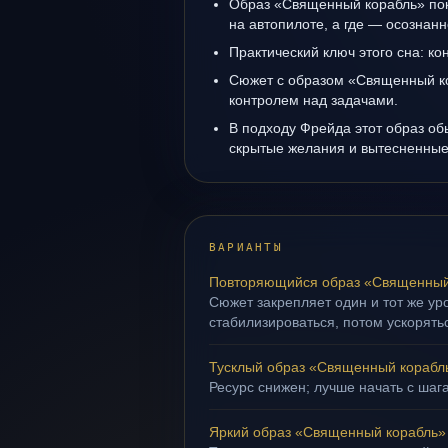
Образ «Священный корабль» пока
на автопилоте, а где — осознанн
Практический ключ этого сна: кон
Сюжет с образом «Священный ко
контролем над задачами.
В подходу Фрейда этот образ об
скрытые желания и вытесненные 
ВАРИАНТЫ
Повторяющийся образ «Священный
Сюжет закрепляет один и тот же ур
стабилизироваться, потом ускорять
Тусклый образ «Священный корабл
Ресурс снижен; лучше начать с шага
Яркий образ «Священный корабль»