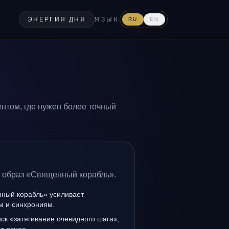
ЭНЕРГИЯ ДНЯ
ЯЗЫК
RU
EN
нтом, где нужен более точный
а образ «Священный корабль».
ный корабль» усиливает
ам и синхрониям.
иск «затягивание очевидного шага»,