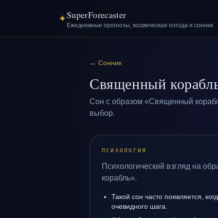
SuperForecaster
✦
Ежедневные прогнозы, космическая погода и сонник
←
Сонник
Священный корабл
Сон с образом «Священный корабл
выбор.
ПСИХОЛОГИЯ
Психологический взгляд на об
корабль».
Такой сон часто появляется, когд
очевидного шага.