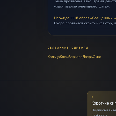
Тема проявлена явно: время действ
«затягивание очевидного шага».
Неожиданный образ «Священный к
Скоро проявится скрытый фактор, и
СВЯЗАННЫЕ СИМВОЛЫ
Кольцо
Ключ
Зеркало
Дверь
Окно
X
Короткие си
Подписывайтес
разборов.