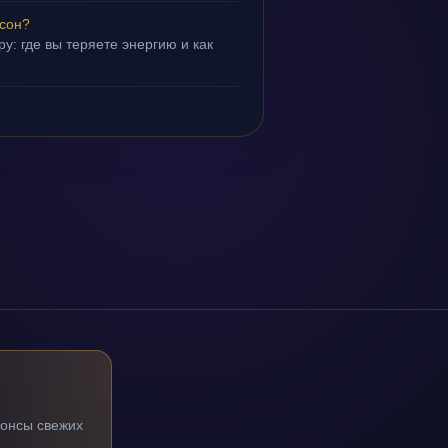
 сон?
у: где вы теряете энергию и как
нонсы свежих