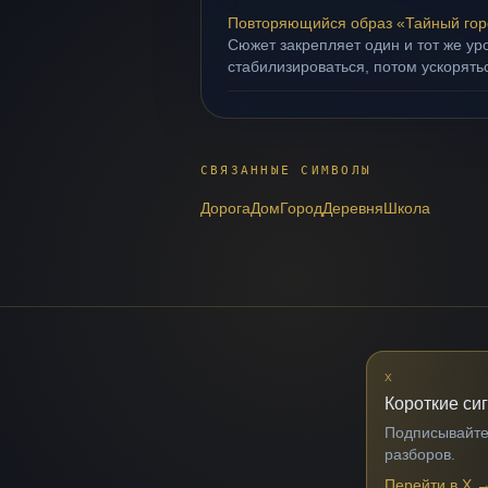
Повторяющийся образ «Тайный гор
Сюжет закрепляет один и тот же ур
стабилизироваться, потом ускорять
СВЯЗАННЫЕ СИМВОЛЫ
Дорога
Дом
Город
Деревня
Школа
X
Короткие си
Подписывайтес
разборов.
Перейти в X