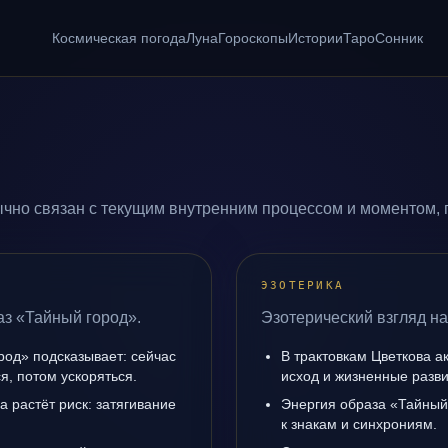
Космическая погода
Луна
Гороскопы
Истории
Таро
Сонник
чно связан с текущим внутренним процессом и моментом, 
ЭЗОТЕРИКА
аз «Тайный город».
Эзотерический взгляд на
род» подсказывает: сейчас
В трактовкам Цветкова а
я, потом ускоряться.
исход и жизненные разви
а растёт риск: затягивание
Энергия образа «Тайный 
к знакам и синхрониям.