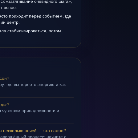
иск «затягивание очевидного шага»,
т яснее.
сто приходит перед событием, где
ий центр.
ала стабилизироваться, потом
 сон?
у: где вы теряете энергию и как
род»?
 чувством принадлежности и
.
я несколько ночей — это важно?
завершённый процесс; начните с