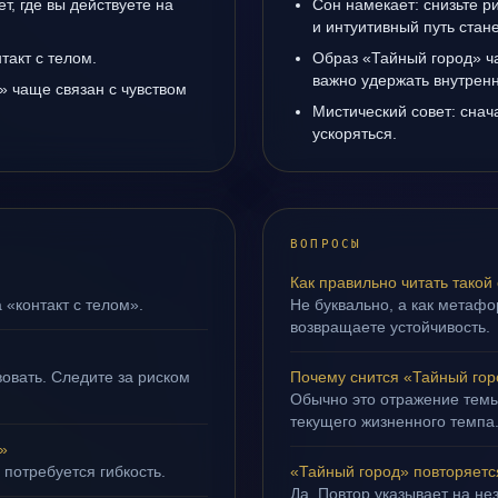
т, где вы действуете на
Сон намекает: снизьте р
и интуитивный путь стане
такт с телом.
Образ «Тайный город» ча
важно удержать внутренн
» чаще связан с чувством
Мистический совет: снач
ускоряться.
ВОПРОСЫ
Как правильно читать такой
 «контакт с телом».
Не буквально, а как метафор
возвращаете устойчивость.
овать. Следите за риском
Почему снится «Тайный го
Обычно это отражение темы
текущего жизненного темпа
»
 потребуется гибкость.
«Тайный город» повторяетс
Да. Повтор указывает на не