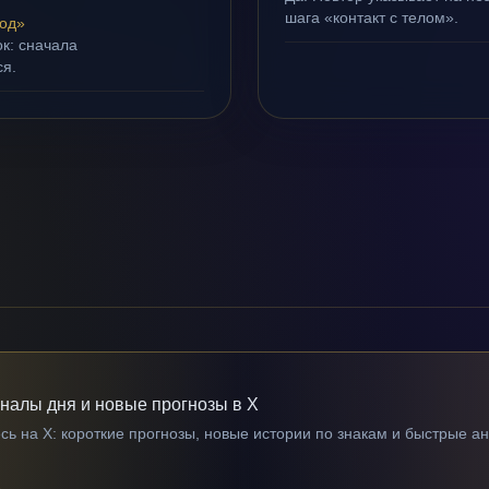
шага «контакт с телом».
од»
ок: сначала
ся.
гналы дня и новые прогнозы в X
ь на X: короткие прогнозы, новые истории по знакам и быстрые а
→