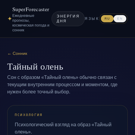
SuperForecaster
Ежедневные
ЭНЕРГИЯ
✦
ЯЗЫК
RU
EN
прогнозы,
ДНЯ
космическая погода и
сонник
←
Сонник
Тайный олень
Сон с образом «Тайный олень» обычно связан с
текущим внутренним процессом и моментом, где
нужен более точный выбор.
ПСИХОЛОГИЯ
Психологический взгляд на образ «Тайный
олень».