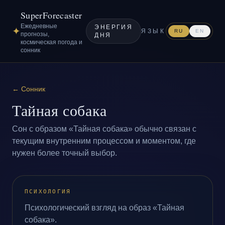
SuperForecaster
Ежедневные
ЭНЕРГИЯ
✦
ЯЗЫК
RU
EN
прогнозы,
ДНЯ
космическая погода и
сонник
←
Сонник
Тайная собака
Сон с образом «Тайная собака» обычно связан с
текущим внутренним процессом и моментом, где
нужен более точный выбор.
ПСИХОЛОГИЯ
Психологический взгляд на образ «Тайная
собака».