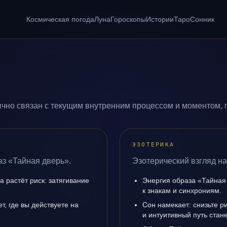
Космическая погода
Луна
Гороскопы
Истории
Таро
Сонник
чно связан с текущим внутренним процессом и моментом, 
ЭЗОТЕРИКА
аз «Тайная дверь».
Эзотерический взгляд на
а растёт риск: затягивание
Энергия образа «Тайная 
к знакам и синхрониям.
, где вы действуете на
Сон намекает: снизьте р
и интуитивный путь стане