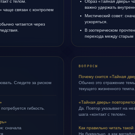
такт с телом.
Образ «Тайная дверь» ча
важно удержать внутренн
» чаще связан с контролем
Мистический совет: снач
ускоряться.
обычно читается через
ледствия.
В эзотерическом прочтен
перехода между старым 
ВОПРОСЫ
Почему снится «Тайная две
овать. Следите за риском
Обычно это отражение темы
текущего жизненного темпа
»
«Тайная дверь» повторяетс
 потребуется гибкость.
Да. Повтор указывает на не
шага «контакт с телом».
рь»
ок: сначала
Как правильно читать такой
ся.
Не буквально, а как метафор