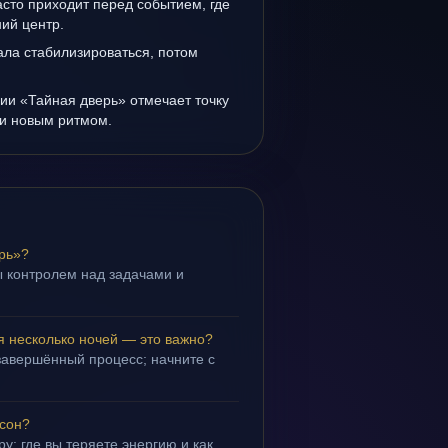
сто приходит перед событием, где
ий центр.
ала стабилизироваться, потом
ии «Тайная дверь» отмечает точку
и новым ритмом.
рь»?
 контролем над задачами и
.
я несколько ночей — это важно?
завершённый процесс; начните с
 сон?
у: где вы теряете энергию и как