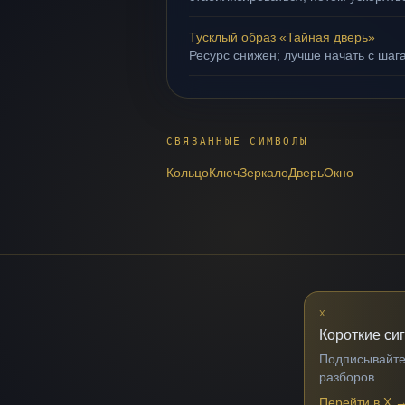
Тусклый образ «Тайная дверь»
Ресурс снижен; лучше начать с шага
СВЯЗАННЫЕ СИМВОЛЫ
Кольцо
Ключ
Зеркало
Дверь
Окно
X
Короткие си
Подписывайтес
разборов.
Перейти в X