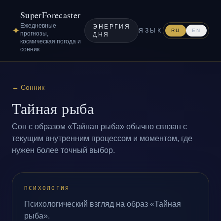
SuperForecaster
Ежедневные
ЭНЕРГИЯ
✦
ЯЗЫК
RU
EN
прогнозы,
ДНЯ
космическая погода и
сонник
←
Сонник
Тайная рыба
Сон с образом «Тайная рыба» обычно связан с
текущим внутренним процессом и моментом, где
нужен более точный выбор.
ПСИХОЛОГИЯ
Психологический взгляд на образ «Тайная
рыба».