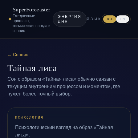
SuperForecaster
Ежедневные
ЭНЕРГИЯ
✦
ЯЗЫК
RU
EN
прогнозы,
ДНЯ
космическая погода и
сонник
←
Сонник
Тайная лиса
Сон с образом «Тайная лиса» обычно связан с
текущим внутренним процессом и моментом, где
нужен более точный выбор.
ПСИХОЛОГИЯ
Психологический взгляд на образ «Тайная
лиса».