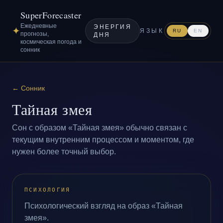
SuperForecaster
Ежедневные
ЭНЕРГИЯ
✦
ЯЗЫК
RU
EN
прогнозы,
ДНЯ
космическая погода и
сонник
←
Сонник
Тайная змея
Сон с образом «Тайная змея» обычно связан с
текущим внутренним процессом и моментом, где
нужен более точный выбор.
ПСИХОЛОГИЯ
Психологический взгляд на образ «Тайная
змея».