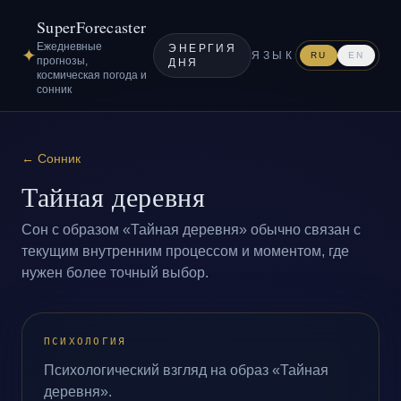
SuperForecaster
Ежедневные
ЭНЕРГИЯ
✦
ЯЗЫК
RU
EN
прогнозы,
ДНЯ
космическая погода и
сонник
←
Сонник
Тайная деревня
Сон с образом «Тайная деревня» обычно связан с
текущим внутренним процессом и моментом, где
нужен более точный выбор.
ПСИХОЛОГИЯ
Психологический взгляд на образ «Тайная
деревня».