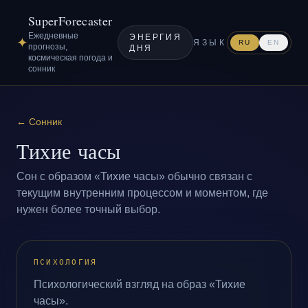
SuperForecaster
Ежедневные
ЭНЕРГИЯ
✦
ЯЗЫК
RU
EN
прогнозы,
ДНЯ
космическая погода и
сонник
←
Сонник
Тихие часы
Сон с образом «Тихие часы» обычно связан с
текущим внутренним процессом и моментом, где
нужен более точный выбор.
ПСИХОЛОГИЯ
Психологический взгляд на образ «Тихие
часы».