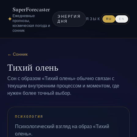
SuperForecaster
Ежедневные
ЭНЕРГИЯ
✦
ЯЗЫК
RU
EN
прогнозы,
ДНЯ
космическая погода и
сонник
←
Сонник
Тихий олень
Сон с образом «Тихий олень» обычно связан с
текущим внутренним процессом и моментом, где
нужен более точный выбор.
ПСИХОЛОГИЯ
Психологический взгляд на образ «Тихий
олень».