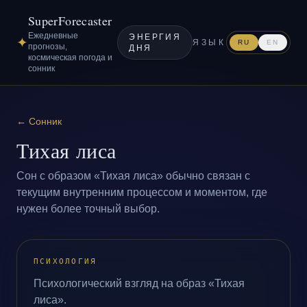
SuperForecaster
Ежедневные
ЭНЕРГИЯ
✦
ЯЗЫК
RU
EN
прогнозы,
ДНЯ
космическая погода и
сонник
←
Сонник
Тихая лиса
Сон с образом «Тихая лиса» обычно связан с
текущим внутренним процессом и моментом, где
нужен более точный выбор.
ПСИХОЛОГИЯ
Психологический взгляд на образ «Тихая
лиса».