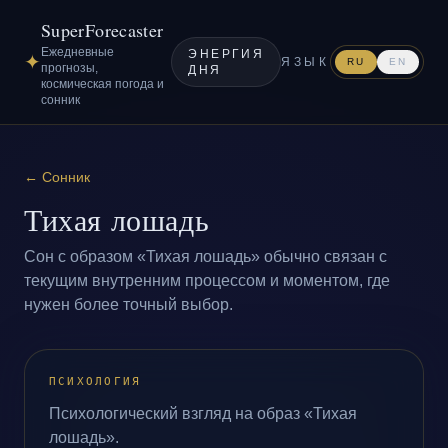
SuperForecaster
Ежедневные
ЭНЕРГИЯ
✦
ЯЗЫК
RU
EN
прогнозы,
ДНЯ
космическая погода и
сонник
←
Сонник
Тихая лошадь
Сон с образом «Тихая лошадь» обычно связан с
текущим внутренним процессом и моментом, где
нужен более точный выбор.
ПСИХОЛОГИЯ
Психологический взгляд на образ «Тихая
лошадь».