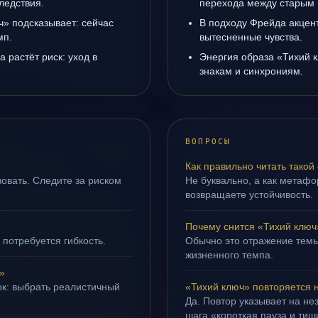
ледствия.
перехода между старым 
ч» подсказывает: сейчас
В подходу Фрейда акцен
мп.
вытесненные чувства.
а растёт риск: уход в
Энергия образа «Тихий к
знакам и синхрониям.
ВОПРОСЫ
Как правильно читать такой
овать. Следите за риском
Не буквально, а как метафор
возвращаете устойчивость.
Почему снится «Тихий ключ
 потребуется гибкость.
Обычно это отражение темы
жизненного темпа.
»
ок: выбрать реалистичный
«Тихий ключ» повторяется 
Да. Повтор указывает на не
шага «короткая пауза и тиш