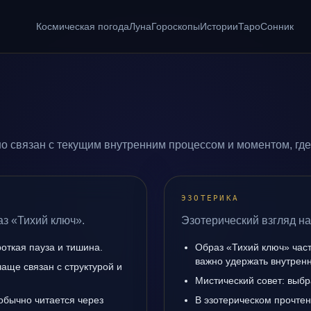
Космическая погода
Луна
Гороскопы
Истории
Таро
Сонник
о связан с текущим внутренним процессом и моментом, гд
ЭЗОТЕРИКА
аз «Тихий ключ».
Эзотерический взгляд на
роткая пауза и тишина.
Образ «Тихий ключ» част
важно удержать внутренн
аще связан с структурой и
Мистический совет: выбр
обычно читается через
В эзотерическом прочтен