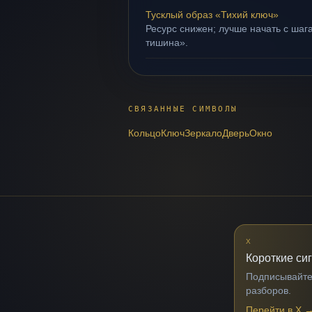
Тусклый образ «Тихий ключ»
Ресурс снижен; лучше начать с шага
тишина».
СВЯЗАННЫЕ СИМВОЛЫ
Кольцо
Ключ
Зеркало
Дверь
Окно
X
Короткие си
Подписывайтес
разборов.
Перейти в X