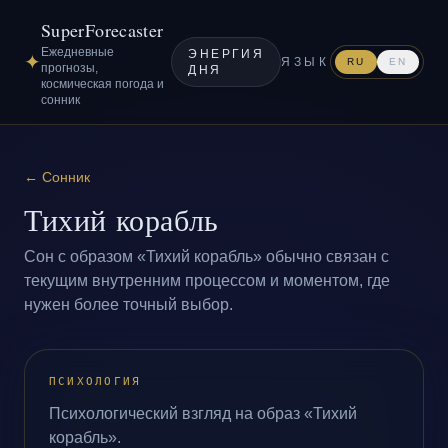
SuperForecaster
Ежедневные
ЭНЕРГИЯ
✦
ЯЗЫК
RU
EN
прогнозы,
ДНЯ
космическая погода и
сонник
←
Сонник
Тихий корабль
Сон с образом «Тихий корабль» обычно связан с
текущим внутренним процессом и моментом, где
нужен более точный выбор.
ПСИХОЛОГИЯ
Психологический взгляд на образ «Тихий
корабль».