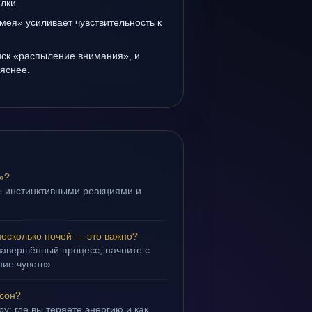
лки.
мея» усиливает чувствительность к
иск «распыление внимания», и
 яснее.
»?
ы инстинктивными реакциями и
.
несколько ночей — это важно?
завершённый процесс; начните с
ие чувств».
 сон?
у: где вы теряете энергию и как