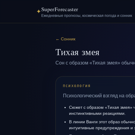
SuperForecaster
✦
Ежедневные прогнозы, космическая погода и сонник
←
Сонник
Тихая змея
Сон с образом «Тихая змея» обычн
ПСИХОЛОГИЯ
Психологический взгляд на обр
Сюжет с образом «Тихая змея» 
инстинктивными реакциями.
В линии Ванги этот образ обычно
интуитивные предупреждения и 