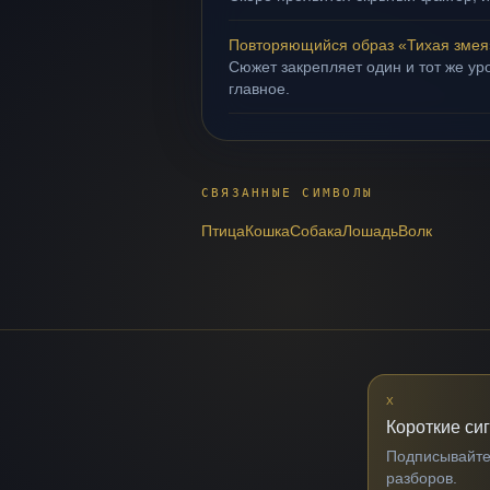
Повторяющийся образ «Тихая змея
Сюжет закрепляет один и тот же уро
главное.
СВЯЗАННЫЕ СИМВОЛЫ
Птица
Кошка
Собака
Лошадь
Волк
X
Короткие си
Подписывайтес
разборов.