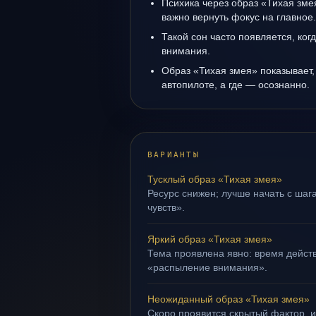
Психика через образ «Тихая зме
важно вернуть фокус на главное.
Такой сон часто появляется, ког
внимания.
Образ «Тихая змея» показывает, 
автопилоте, а где — осознанно.
ВАРИАНТЫ
Тусклый образ «Тихая змея»
Ресурс снижен; лучше начать с шаг
чувств».
Яркий образ «Тихая змея»
Тема проявлена явно: время действ
«распыление внимания».
Неожиданный образ «Тихая змея»
Скоро проявится скрытый фактор, и