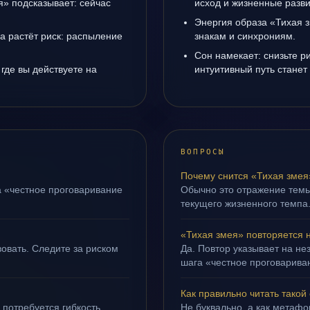
я» подсказывает: сейчас
исход и жизненные разви
Энергия образа «Тихая з
да растёт риск: распыление
знакам и синхрониям.
Сон намекает: снизьте р
где вы действуете на
интуитивный путь станет
ВОПРОСЫ
Почему снится «Тихая змея
а «честное проговаривание
Обычно это отражение тем
текущего жизненного темпа
«Тихая змея» повторяется 
овать. Следите за риском
Да. Повтор указывает на не
шага «честное проговариван
Как правильно читать такой
 потребуется гибкость.
Не буквально, а как метафор