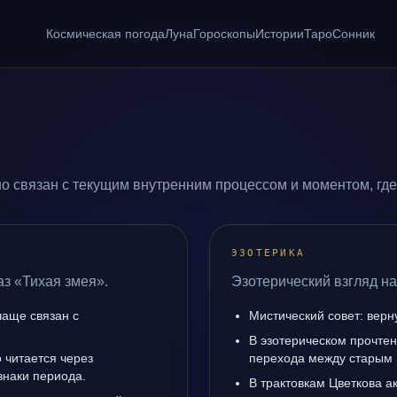
Космическая погода
Луна
Гороскопы
Истории
Таро
Сонник
о связан с текущим внутренним процессом и моментом, гд
ЭЗОТЕРИКА
аз «Тихая змея».
Эзотерический взгляд на
чаще связан с
Мистический совет: верн
В эзотерическом прочтен
 читается через
перехода между старым 
знаки периода.
В трактовкам Цветкова а