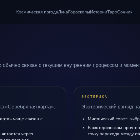
Космическая погода
Луна
Гороскопы
Истории
Таро
Сонник
 обычно связан с текущим внутренним процессом и момент
ЭЗОТЕРИКА
аз «Серебряная карта».
Эзотерический взгляд на
арта» чаще связан с
Мистический совет: выбр
В эзотерическом прочте
 читается через
точку перехода между с