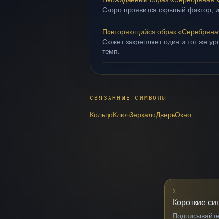
Неожиданный образ «Серебряная к
Скоро проявится скрытый фактор, и
Повторяющийся образ «Серебряна
Сюжет закрепляет один и тот же ур
темп.
СВЯЗАННЫЕ СИМВОЛЫ
Кольцо
Ключ
Зеркало
Дверь
Окно
X
Короткие си
Подписывайтес