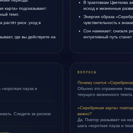
знаки периода.
В трактовкам Цветкова а
я карта» подсказывает:
исход и жизненные разви
чный темп.
Энергия образа «Серебр
а растёт риск: уход в
чувствительность к знак
Сон намекает: снизьте р
ывает, где вы действуете на
интуитивный путь станет
ВОПРОСЫ
Почему снится «Серебряна
 «короткая пауза и
Обычно это отражение темы
текущего жизненного темпа
«Серебряная карта» повтор
овать. Следите за риском
важно?
Да. Повтор указывает на не
шага «короткая пауза и тиш