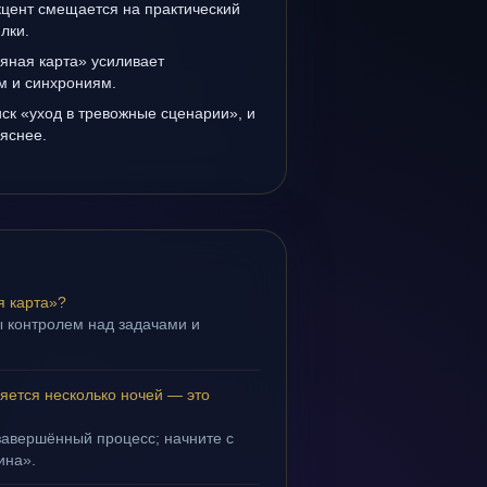
кцент смещается на практический
лки.
яная карта» усиливает
ам и синхрониям.
иск «уход в тревожные сценарии», и
 яснее.
я карта»?
 контролем над задачами и
.
яется несколько ночей — это
завершённый процесс; начните с
ина».