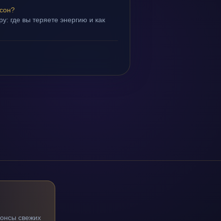
 сон?
у: где вы теряете энергию и как
нонсы свежих